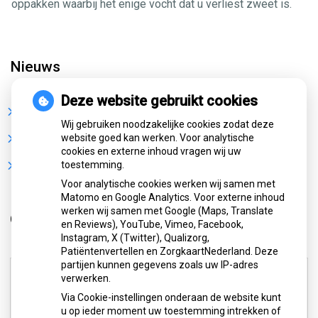
oppakken waarbij het enige vocht dat u verliest zweet is.
Nieuws
Deze website gebruikt cookies
Sterke buikspieren zonder sportschool? Deze 7
activiteiten doen het werk stiekem voor jou
Wij gebruiken noodzakelijke cookies zodat deze
CZ vergoedt zorg van twee gespecialiseerde
website goed kan werken. Voor analytische
revalidatieartsen niet meer
cookies en externe inhoud vragen wij uw
De sleutel tot blijvend afvallen? Dat doe je volgens
toestemming.
onderzoek veel effectiever samen
Voor analytische cookies werken wij samen met
Matomo en Google Analytics. Voor externe inhoud
werken wij samen met Google (Maps, Translate
Openingstijden
en Reviews), YouTube, Vimeo, Facebook,
Instagram, X (Twitter), Qualizorg,
Patiëntenvertellen en ZorgkaartNederland. Deze
partijen kunnen gegevens zoals uw IP-adres
Maandag:
07.30 - 18.00
verwerken.
Dinsdag:
08.00 - 21.00
Via Cookie-instellingen onderaan de website kunt
Woensdag:
08.00 - 18.00
u op ieder moment uw toestemming intrekken of
Donderdag:
07.30 - 18.00