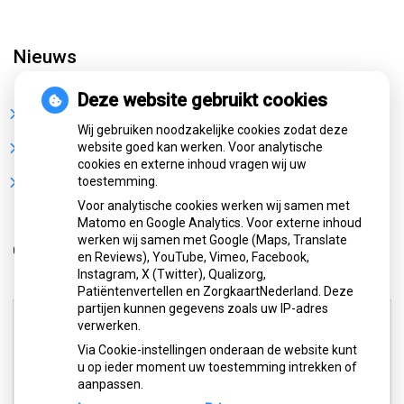
Nieuws
Deze website gebruikt cookies
Sterke buikspieren zonder sportschool? Deze 7
activiteiten doen het werk stiekem voor jou
Wij gebruiken noodzakelijke cookies zodat deze
CZ vergoedt zorg van twee gespecialiseerde
website goed kan werken. Voor analytische
revalidatieartsen niet meer
cookies en externe inhoud vragen wij uw
De sleutel tot blijvend afvallen? Dat doe je volgens
toestemming.
onderzoek veel effectiever samen
Voor analytische cookies werken wij samen met
Matomo en Google Analytics. Voor externe inhoud
werken wij samen met Google (Maps, Translate
Openingstijden
en Reviews), YouTube, Vimeo, Facebook,
Instagram, X (Twitter), Qualizorg,
Patiëntenvertellen en ZorgkaartNederland. Deze
partijen kunnen gegevens zoals uw IP-adres
Maandag:
07.30 - 18.00
verwerken.
Dinsdag:
08.00 - 21.00
Via Cookie-instellingen onderaan de website kunt
Woensdag:
08.00 - 18.00
u op ieder moment uw toestemming intrekken of
Donderdag:
07.30 - 18.00
aanpassen.
Vrijdag:
07.30 - 18.00