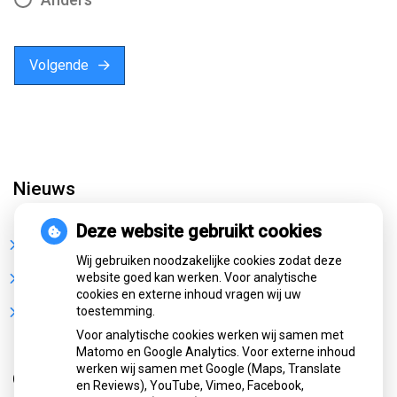
Volgende
Nieuws
Deze website gebruikt cookies
Sterke buikspieren zonder sportschool? Deze 7
activiteiten doen het werk stiekem voor jou
Wij gebruiken noodzakelijke cookies zodat deze
CZ vergoedt zorg van twee gespecialiseerde
website goed kan werken. Voor analytische
revalidatieartsen niet meer
cookies en externe inhoud vragen wij uw
De sleutel tot blijvend afvallen? Dat doe je volgens
toestemming.
onderzoek veel effectiever samen
Voor analytische cookies werken wij samen met
Matomo en Google Analytics. Voor externe inhoud
werken wij samen met Google (Maps, Translate
Openingstijden
en Reviews), YouTube, Vimeo, Facebook,